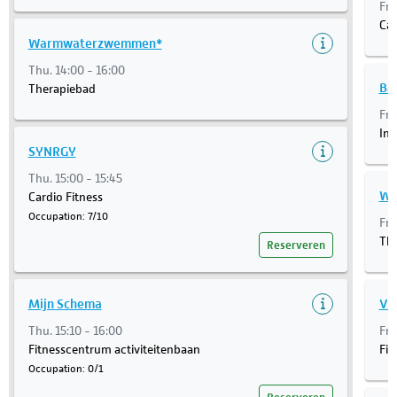
Fri
Car
Warmwaterzwemmen*
Thu. 14:00 - 16:00
Ba
Therapiebad
Fri
Ins
SYNRGY
Thu. 15:00 - 15:45
Wa
Cardio Fitness
Occupation: 7/10
Fri
Th
Reserveren
Mijn Schema
Vri
Thu. 15:10 - 16:00
Fri
Fitnesscentrum activiteitenbaan
Fit
Occupation: 0/1