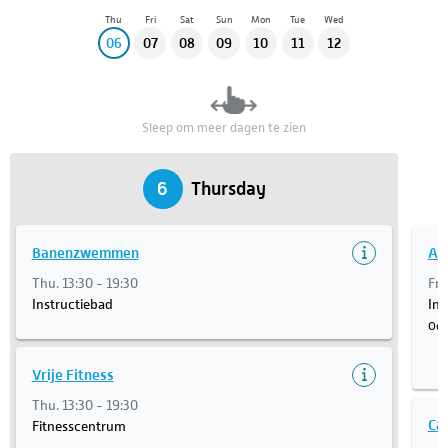
Thu
Fri
Sat
Sun
Mon
Tue
Wed
06
07
08
09
10
11
12
Sleep om meer dagen te zien
6
Thursday
Banenzwemmen
Aq
Thu. 13:30 - 19:30
Fri
Instructiebad
Ins
Occ
Vrije Fitness
Thu. 13:30 - 19:30
Car
Fitnesscentrum