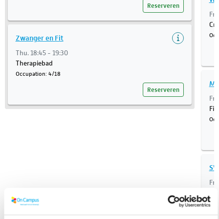
Reserveren
Fri
Cr
Occ
Zwanger en Fit
Thu. 18:45 - 19:30
Therapiebad
Occupation: 4/18
Mi
Reserveren
Fri
Fit
Occ
SY
Fri
Car
Occ