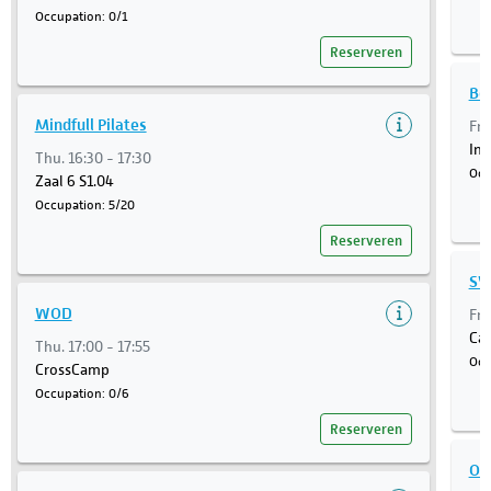
Occupation: 0/1
Reserveren
Bo
Mindfull Pilates
Fri
Ins
Thu. 16:30 - 17:30
Occ
Zaal 6 S1.04
Occupation: 5/20
Reserveren
SY
WOD
Fri
Car
Thu. 17:00 - 17:55
Occ
CrossCamp
Occupation: 0/6
Reserveren
Oud