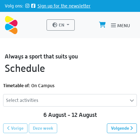
Directly to page contents
Volg ons:
Sign up for the newsletter
Website language
EN
MENU
Always a sport that suits you
Schedule
Timetable of:
On Campus
Select activities
6 August - 12 August
Vorige
Deze week
Volgende