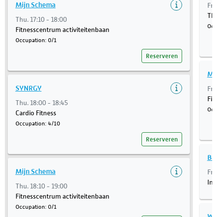
Mijn Schema
Fri
Th
Thu. 17:10 - 18:00
Occ
Fitnesscentrum activiteitenbaan
Occupation: 0/1
Reserveren
Mi
SYNRGY
Fri
Fit
Thu. 18:00 - 18:45
Occ
Cardio Fitness
Occupation: 4/10
Reserveren
Ba
Mijn Schema
Fri
Ins
Thu. 18:10 - 19:00
Fitnesscentrum activiteitenbaan
Occupation: 0/1
W