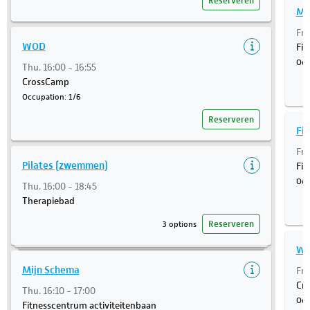
Reserveren
Mi
Fri
WOD
Fit
Occ
Thu. 16:00 - 16:55
CrossCamp
Occupation: 1/6
Reserveren
Fit
Fri
Pilates (zwemmen)
Fit
Occ
Thu. 16:00 - 18:45
Therapiebad
Reserveren
3 options
W
Mijn Schema
Fri
Cr
Thu. 16:10 - 17:00
Occ
Fitnesscentrum activiteitenbaan