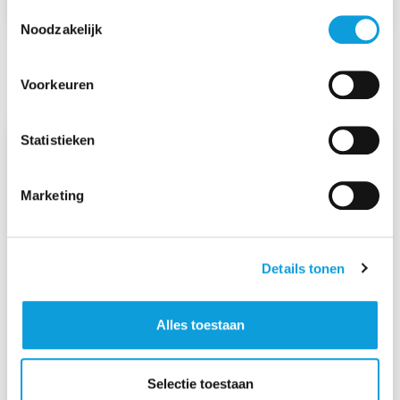
Toestemmingsselectie
Noodzakelijk
Voorkeuren
Room 2/3
Statistieken
Marketing
Details tonen
Alles toestaan
Selectie toestaan