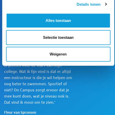
Details tonen
Alles toestaan
'On Campus past perfect bij mijn
drukke leven. Ik heb een
zwemabonnement waarmee ik kan
Selectie toestaan
deelnemen aan verschillende
trainingen. Zo start ik mijn dag graag
met een borstcrawltraining en doe ik
Weigeren
aasluitend een les aquarobics. Dit red
ik precies voor de start van mijn
college. Wat ik fijn vind is dat er altijd
een instructeur is die je wil helpen om
nog beter te zwemmen. Sportief of
niet? On Campus zorgt ervoor dat je
mee kunt doen, wat je niveau ook is.
Dat vind ik mooi om te zien.'
Fleur van Spronsen