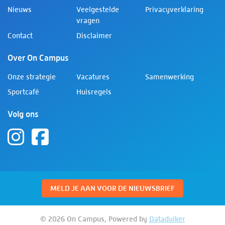
Nieuws
Veelgestelde
Privacyverklaring
vragen
Contact
Disclaimer
Over On Campus
Onze strategie
Vacatures
Samenwerking
Sportcafé
Huisregels
Volg ons
MELD JE AAN VOOR DE NIEUWSBRIEF
© 2026 On Campus, Powered by
Dataduiker