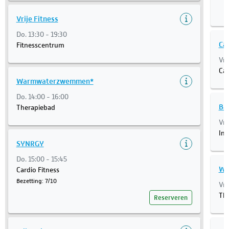
Vrije Fitness
Do. 13:30 - 19:30
Car
Fitnesscentrum
Vr.
Car
Warmwaterzwemmen*
Do. 14:00 - 16:00
Ba
Therapiebad
Vr.
Ins
SYNRGY
Do. 15:00 - 15:45
Wa
Cardio Fitness
Bezetting: 7/10
Vr.
Th
Reserveren