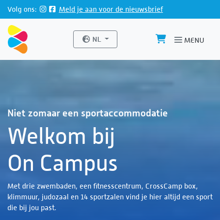
Direct naar de inhoud van de pagina
Volg ons:
Meld je aan voor de nieuwsbrief
Website taal
NL
MENU
Niet zomaar een sportaccommodatie
Welkom bij
On Campus
Met drie zwembaden, een fitnesscentrum, CrossCamp box,
klimmuur, judozaal en 14 sportzalen vind je hier altijd een sport
die bij jou past.