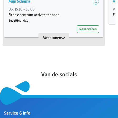
Mijn Schema
Vri
Do. 15:10 - 16:00
Vr.
Fitnesscentrum activiteitenbaan
Fit
Bezetting: 0/1
Reserveren
Meer tonen
Van de socials
Service & info