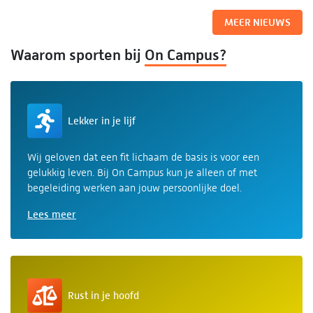
MEER NIEUWS
Waarom sporten bij
On Campus?
Lekker in je lijf
Wij geloven dat een fit lichaam de basis is voor een
gelukkig leven. Bij On Campus kun je alleen of met
begeleiding werken aan jouw persoonlijke doel.
Lees meer
Rust in je hoofd