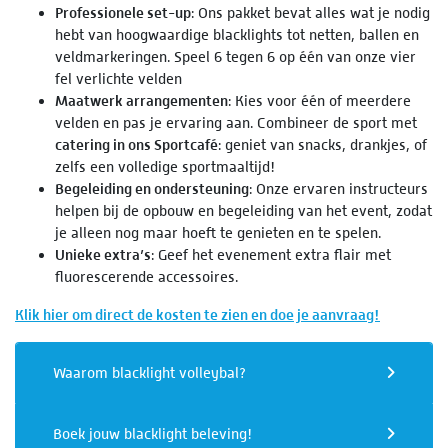
Professionele set-up
: Ons pakket bevat alles wat je nodig
hebt van hoogwaardige blacklights tot netten, ballen en
veldmarkeringen. Speel 6 tegen 6 op één van onze vier
fel verlichte velden
Maatwerk arrangementen
: Kies voor één of meerdere
velden en pas je ervaring aan. Combineer de sport met
catering in ons Sportcafé
: geniet van snacks, drankjes, of
zelfs een volledige sportmaaltijd!
Begeleiding en ondersteuning
: Onze ervaren instructeurs
helpen bij de opbouw en begeleiding van het event, zodat
je alleen nog maar hoeft te genieten en te spelen.
Unieke extra’s
: Geef het evenement extra flair met
fluorescerende accessoires.
Klik hier om direct de kosten te zien en doe je aanvraag!
Waarom blacklight volleybal?
Boek jouw blacklight beleving!