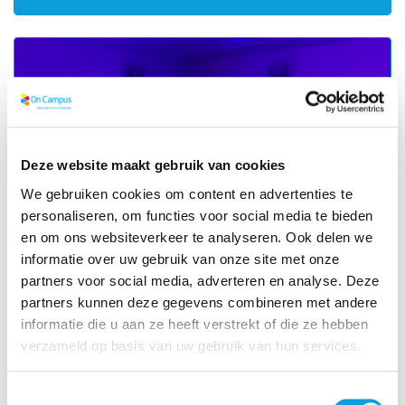
Deze website maakt gebruik van cookies
We gebruiken cookies om content en advertenties te
personaliseren, om functies voor social media te bieden
en om ons websiteverkeer te analyseren. Ook delen we
informatie over uw gebruik van onze site met onze
partners voor social media, adverteren en analyse. Deze
partners kunnen deze gegevens combineren met andere
Pakketinhoud
informatie die u aan ze heeft verstrekt of die ze hebben
verzameld op basis van uw gebruik van hun services.
Complete materialen
: Het pakket bevat alle benodigde
materialen om direct aan de slag te gaan, inclusief:
Toestemmingsselectie