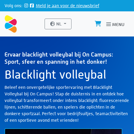
Direct naar de inhoud van de pagina
Volg ons:
Meld je aan voor de nieuwsbrief
Website taal
NL
MENU
Ervaar blacklight volleybal bij On Campus:
Sport, sfeer en spanning in het donker!
Blacklight volleybal
Beleef een onvergetelijke sportervaring met
Blacklight
Volleybal bij On Campus
! Stap de duisternis in en ontdek hoe
volleybal transformeert onder intens blacklight: fluorescerende
lijnen, schitterende ballen, en spelers die oplichten in de
donkere sportzaal. Perfect voor bedrijfsuitjes, teamactiviteiten
of een sportieve avond met vrienden!