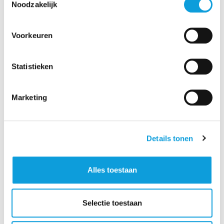
Blacklights voor een intense en sfeervolle
Noodzakelijk
verlichting
Volleybalnetten speciaal voor blacklight-gebruik
Fluorescerende volleyballen en veldmarkeringen
Voorkeuren
voor duidelijk zicht onder blacklight
Fluorescerende tape en optionele accessoires
voor spelers (armbanden, gezichtsverf)
Statistieken
Marketing
Catering in het Sportcafé
Eten en Drinken
: Combineer het blacklight-volleybal met
Details tonen
heerlijke cateringopties in het Sportcafé van On Campus.
Van snacks en drankjes tot volledige maaltijden, ideaal
Alles toestaan
om de energieniveaus hoog te houden tijdens en na de
sportieve inspanning.
Groepsarrangementen
: Beschikbare arrangementen zijn
Selectie toestaan
aanpasbaar voor verschillende groepsgroottes en
voorkeuren.