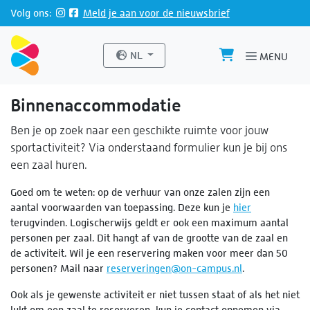
Direct naar de inhoud van de pagina
Volg ons:
Meld je aan voor de nieuwsbrief
Website taal
NL
MENU
Binnenaccommodatie
Ben je op zoek naar een geschikte ruimte voor jouw
sportactiviteit? Via onderstaand formulier kun je bij ons
een zaal huren.
Goed om te weten: op de verhuur van onze zalen zijn een
aantal voorwaarden van toepassing. Deze kun je
hier
terugvinden. Logischerwijs geldt er ook een maximum aantal
personen per zaal. Dit hangt af van de grootte van de zaal en
de activiteit. Wil je een reservering maken voor meer dan 50
personen? Mail naar
reserveringen@on-campus.nl
.
Ook als je gewenste activiteit er niet tussen staat of als het niet
lukt om een zaal te reserveren, kun je contact opnemen via