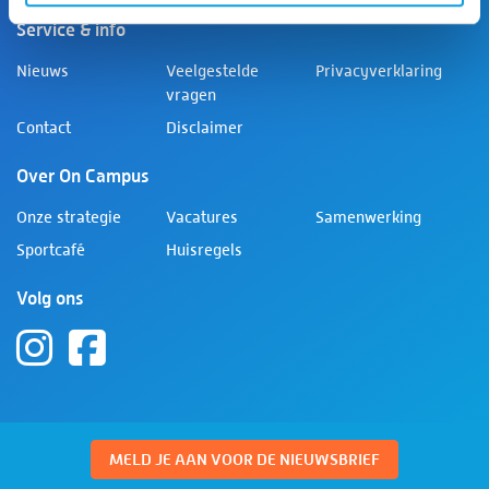
Service & info
Nieuws
Veelgestelde
Privacyverklaring
vragen
Contact
Disclaimer
Over On Campus
Onze strategie
Vacatures
Samenwerking
Sportcafé
Huisregels
Volg ons
MELD JE AAN VOOR DE NIEUWSBRIEF