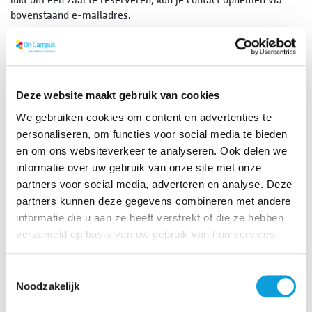
bovenstaand e-mailadres.
Wil je graag weten hoe een zaal er precies uitziet voordat je
reserveert? Onze
virtuele tour
geeft een goed beeld van de
verschillende zalen.
Deze website maakt gebruik van cookies
Je bent niet ingelogd
We gebruiken cookies om content en advertenties te
Je kan de verhuurmogelijkheden bekijken maar
je kan
personaliseren, om functies voor social media te bieden
niet reserveren
als je niet bent ingelogd
en om ons websiteverkeer te analyseren. Ook delen we
informatie over uw gebruik van onze site met onze
Wil je direct reserveren?
Klik hier om in te loggen
partners voor social media, adverteren en analyse. Deze
partners kunnen deze gegevens combineren met andere
informatie die u aan ze heeft verstrekt of die ze hebben
Keuze faciliteit
verzameld op basis van uw gebruik van hun services.
Kies de activiteit waar je de faciliteit voor wilt gebruiken
Toestemmingsselectie
Noodzakelijk