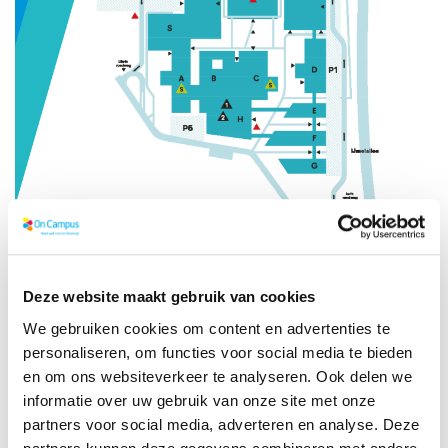
Deze website maakt gebruik van cookies
We gebruiken cookies om content en advertenties te
personaliseren, om functies voor social media te bieden
Heb je een vraag?
en om ons websiteverkeer te analyseren. Ook delen we
Bekijk dan eerst eens de
veelgestelde vragen (FAQ)
. Hier vind
informatie over uw gebruik van onze site met onze
je bijna altijd al het antwoord op jouw vraag. Staat het
partners voor social media, adverteren en analyse. Deze
antwoord op jouw vraag er niet tussen? Of heb je een