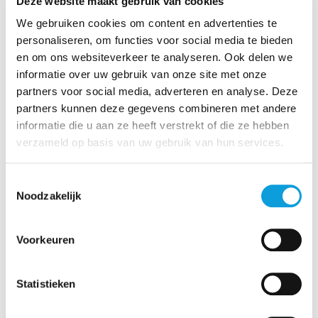
Deze website maakt gebruik van cookies
8017 CA Zwolle
info@on-campus.nl
We gebruiken cookies om content en advertenties te
personaliseren, om functies voor social media te bieden
Openstaande vacatures
en om ons websiteverkeer te analyseren. Ook delen we
informatie over uw gebruik van onze site met onze
partners voor social media, adverteren en analyse. Deze
partners kunnen deze gegevens combineren met andere
informatie die u aan ze heeft verstrekt of die ze hebben
verzameld op basis van uw gebruik van hun services.
Toestemmingsselectie
Noodzakelijk
Voorkeuren
Vacature zwembadmedewerker
8 - 12 uur
Statistieken
Zwolle