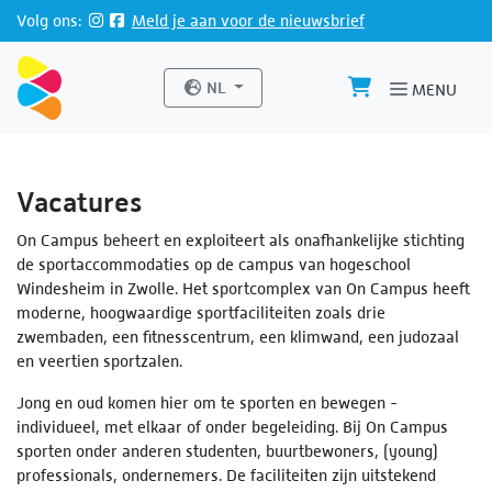
Direct naar de inhoud van de pagina
Volg ons:
Meld je aan voor de nieuwsbrief
Website taal
NL
MENU
Vacatures
On Campus beheert en exploiteert als onafhankelijke stichting
de sportaccommodaties op de campus van hogeschool
Windesheim in Zwolle. Het sportcomplex van On Campus heeft
moderne, hoogwaardige sportfaciliteiten zoals drie
zwembaden, een fitnesscentrum, een klimwand, een judozaal
en veertien sportzalen.
Jong en oud komen hier om te sporten en bewegen -
individueel, met elkaar of onder begeleiding. Bij On Campus
sporten onder anderen studenten, buurtbewoners, (young)
professionals, ondernemers. De faciliteiten zijn uitstekend