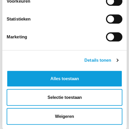
Voorkeuren
Heb ik recht op studentenkorting?
Statistieken
Waarom wordt mijn studentabonnement
geblokkeerd?
Marketing
Hoe kan ik deze blokkade opheffen?
Details tonen
Vragen over fitness
Alles toestaan
Waarom moet ik mijn pas dubbel scannen?
Selectie toestaan
Waarom is de fitness tussen de middag gesloten?
Weigeren
Zijn er kledingvoorschriften?