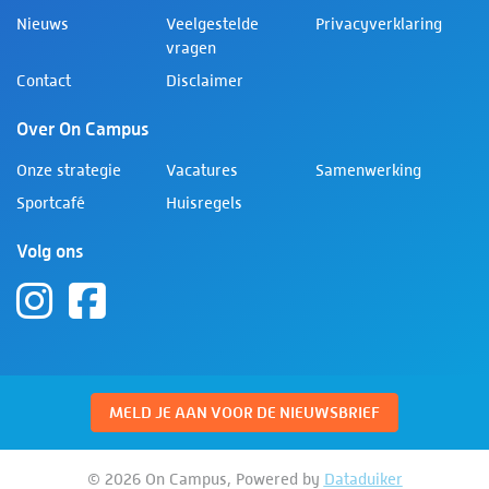
Nieuws
Veelgestelde
Privacyverklaring
vragen
Contact
Disclaimer
Over On Campus
Onze strategie
Vacatures
Samenwerking
Sportcafé
Huisregels
Volg ons
MELD JE AAN VOOR DE NIEUWSBRIEF
© 2026 On Campus, Powered by
Dataduiker