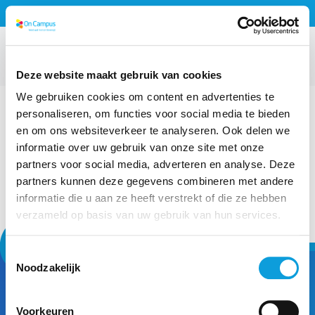
Direct naar de inhoud van de pagina
Volg ons:
Meld je aan voor de nieuwsbrief
Website taal
NL
MENU
Deze website maakt gebruik van cookies
We gebruiken cookies om content en advertenties te
personaliseren, om functies voor social media te bieden
Zoeken
en om ons websiteverkeer te analyseren. Ook delen we
informatie over uw gebruik van onze site met onze
Zoeken
partners voor social media, adverteren en analyse. Deze
partners kunnen deze gegevens combineren met andere
Voer een zoekopdracht in
informatie die u aan ze heeft verstrekt of die ze hebben
verzameld op basis van uw gebruik van hun services.
Toestemmingsselectie
Noodzakelijk
Service & info
Voorkeuren