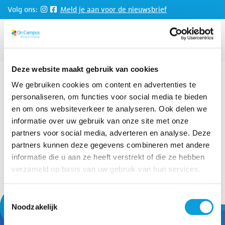
Direct naar de inhoud van de pagina
Volg ons:
Meld je aan voor de nieuwsbrief
Website taal
NL
MENU
Deze website maakt gebruik van cookies
Events
We gebruiken cookies om content en advertenties te
personaliseren, om functies voor social media te bieden
en om ons websiteverkeer te analyseren. Ook delen we
Tickets
Events
informatie over uw gebruik van onze site met onze
partners voor social media, adverteren en analyse. Deze
Geen tickets gevonden
partners kunnen deze gegevens combineren met andere
Op dit moment zijn er geen producten actief in de
informatie die u aan ze heeft verstrekt of die ze hebben
webshop. Probeer het op een later tijdstip nog eens, of
verzameld op basis van uw gebruik van hun services.
neem voor vragen contact met ons op
.
Toestemmingsselectie
Noodzakelijk