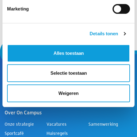
Student Fitness Jaarabonnement
Marketing
€ 137,50
Student Fitness Jaarabonnement
Bestel nu
Details tonen
Alles toestaan
Service & info
Selectie toestaan
Nieuws
Veelgestelde
Privacyverklaring
vragen
Weigeren
Contact
Disclaimer
Over On Campus
Onze strategie
Vacatures
Samenwerking
Sportcafé
Huisregels