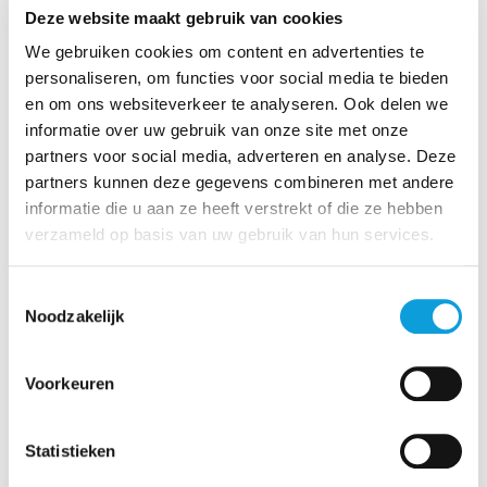
Deze website maakt gebruik van cookies
We gebruiken cookies om content en advertenties te
personaliseren, om functies voor social media te bieden
Student Zwemmen Jaarabonnement
en om ons websiteverkeer te analyseren. Ook delen we
€ 137,50
informatie over uw gebruik van onze site met onze
partners voor social media, adverteren en analyse. Deze
Student Zwemmen Jaarabonnement
Bestel nu
partners kunnen deze gegevens combineren met andere
informatie die u aan ze heeft verstrekt of die ze hebben
verzameld op basis van uw gebruik van hun services.
Toestemmingsselectie
Noodzakelijk
Voorkeuren
Statistieken