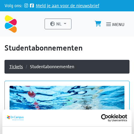
Direct naar de inhoud van de pagina
Volg ons:
Meld je aan voor de nieuwsbrief
Website taal
NL
MENU
Studentabonnementen
Tickets
Studentabonnementen