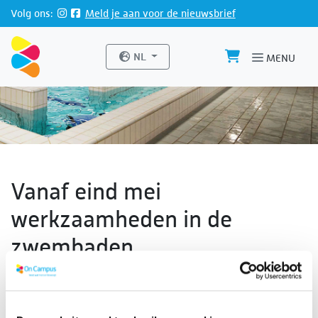
Direct naar de inhoud van de pagina
Volg ons:
Meld je aan voor de nieuwsbrief
Website taal
NL
MENU
Vanaf eind mei
werkzaamheden in de
zwembaden
02-04-2026
Eind mei starten er werkzaamheden in de zwembaden.