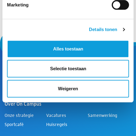
Marketing
Details tonen
Alles toestaan
Service & info
Selectie toestaan
Nieuws
Veelgestelde
Privacyverklaring
vragen
Weigeren
Contact
Disclaimer
Over On Campus
Onze strategie
Vacatures
Samenwerking
Sportcafé
Huisregels