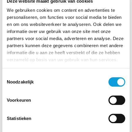
Deze website maakt gebruik van cookies
Dit is nodig, omdat de tegelvloeren rondom de baden niet
We gebruiken cookies om content en advertenties te
overal goed vastliggen.
personaliseren, om functies voor social media te bieden
De oorzaak is een constructief probleem, waardoor tegels
en om ons websiteverkeer te analyseren. Ook delen we
rondom de baden soms loskomen. Om de veiligheid en
informatie over uw gebruik van onze site met onze
kwaliteit van het zwembadcomplex te waarborgen, moeten alle
partners voor social media, adverteren en analyse. Deze
tegelvloeren worden vervangen.
partners kunnen deze gegevens combineren met andere
informatie die u aan ze heeft verstrekt of die ze hebben
De werkzaamheden vinden gefaseerd plaats tussen eind mei
2026 en februari 2027. In deze periode is steeds één bad
verzameld op basis van uw gebruik van hun services.
tijdelijk gesloten, terwijl de overige baden open blijven. Ons
doel is dat iedereen tijdens de werkzaamheden kan blijven
Toestemmingsselectie
zwemmen. Waar nodig passen we roosters aan of verplaatsen
Noodzakelijk
we activiteiten naar andere baden.
Omdat de werkzaamheden langere tijd duren, blijf je via een
Voorkeuren
projectpagina op deze website op de hoogte van de laatste
ontwikkelingen. Hier vind je ook antwoorden op veelgestelde
vragen.
Statistieken
Naar de projectpagina